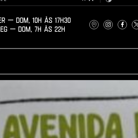
Contraste
 — dom, 10h àS 17H30
Localização
Instagram
Faceb
g — dom, 7h àS 22H