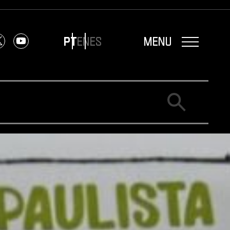
menu
PT
EN
ES
ok
Twitter X
Youtube
Buscar