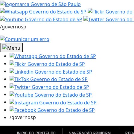
/governosp
/governosp
Início do conteúdo
Navegação Principal
Rod