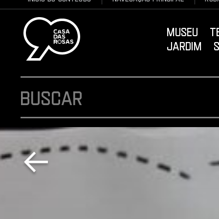
Museu ter
Jardim se
Logo Casa das Rosas - Ir Para a página inicial
Buscar
Voltar para a página anterior