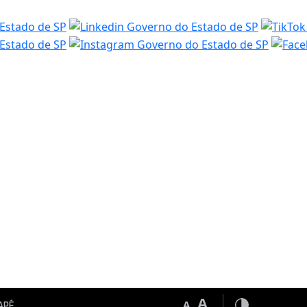
A
A
apé