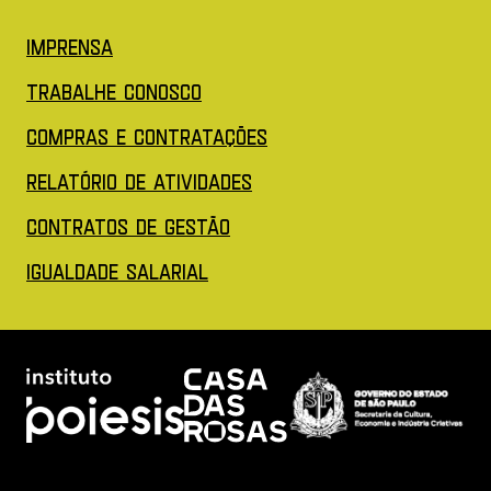
(Abre em nova aba)
Imprensa
(Abre em nova aba)
Trabalhe conosco
(Abre em nova aba)
COMPRAS E CONTRATAÇÕES
(Abre em nova aba)
Relatório de Atividades
(Abre em nova aba)
Contratos de Gestão
(Abre em nova aba)
IGUALDADE SALARIAL
Acessar site do Poiesis (Abre em nova aba)
Acessar site da Casa das rosas
Acessar site 