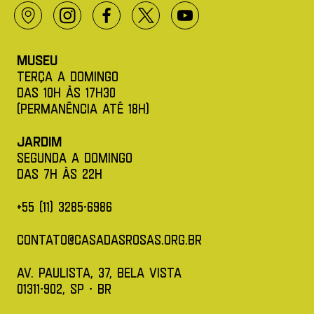
Localização
Instagram
Facebok
Twitter X
Youtube
Museu
Terça a Domingo
das 10h àS 17h30
(permanência até 18h)
Jardim
Segunda a Domingo
das 7h àS 22H
+55 (11) 3285-6986
contato@casadasrosas.org.br
av. paulista, 37, bela vista
01311-902, SP - BR