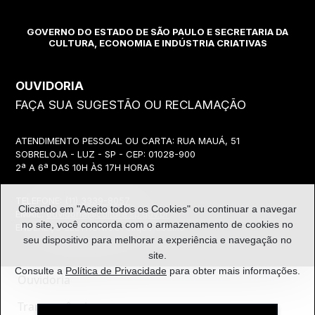
GOVERNO DO ESTADO DE SÃO PAULO E SECRETARIA DA
CULTURA, ECONOMIA E INDÚSTRIA CRIATIVAS
OUVIDORIA
FAÇA SUA SUGESTÃO OU RECLAMAÇÃO
ATENDIMENTO PESSOAL OU CARTA: RUA MAUÁ, 51
SOBRELOJA - LUZ - SP - CEP: 01028-900
2ª A 6ª DAS 10H ÀS 17H HORAS
TELEFONE:
(11) 3339-8057
Clicando em "Aceito todos os Cookies" ou continuar a navegar
EMAIL:
ouvidoria@cultura.sp.gov.br
no site, você concorda com o
armazenamento de cookies no
ENDEREÇO ELETRÔNICO: clique abaixo
seu dispositivo para melhorar a experiência e navegação no
site.
Consulte a
Política de Privacidade
para obter mais informações.
Ouvidoria
Transparência