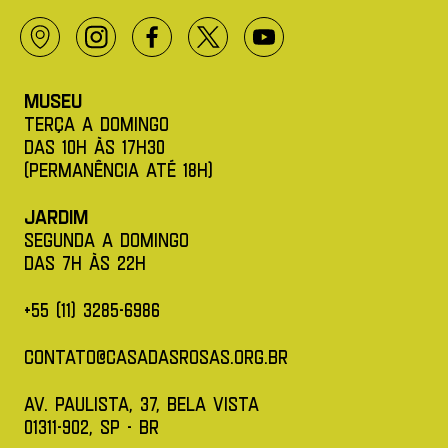
Logo Casa das Rosas - Ir Para a página inicial
Localização
Instagram
Facebok
Twitter X
Youtube
Museu
Terça a Domingo
das 10h àS 17h30
(permanência até 18h)
Jardim
Segunda a Domingo
das 7h àS 22H
+55 (11) 3285-6986
contato@casadasrosas.org.br
av. paulista, 37, bela vista
01311-902, SP - BR