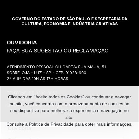
GOVERNO DO ESTADO DE SÃO PAULO E SECRETARIA DA
CULTURA, ECONOMIA E INDÚSTRIA CRIATIVAS
OUVIDORIA
FAÇA SUA SUGESTÃO OU RECLAMAÇÃO
ATENDIMENTO PESSOAL OU CARTA: RUA MAUÁ, 51
SOBRELOJA - LUZ - SP - CEP: 01028-900
2ª A 6ª DAS 10H ÀS 17H HORAS
TELEFONE:
(11) 3339-8057
Clicando em "Aceito todos os Cookies" ou continuar a navegar
EMAIL:
ouvidoria@cultura.sp.gov.br
no site, você concorda com o
armazenamento de cookies no
ENDEREÇO ELETRÔNICO: clique abaixo
seu dispositivo para melhorar a experiência e navegação no
site.
Consulte a
Política de Privacidade
para obter mais informações.
Ouvidoria