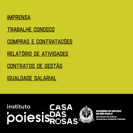
(Abre em nova aba)
Imprensa
(Abre em nova aba)
Trabalhe conosco
(Abre em nova aba)
COMPRAS E CONTRATAÇÕES
(Abre em nova aba)
Relatório de Atividades
(Abre em nova aba)
Contratos de Gestão
(Abre em nova aba)
IGUALDADE SALARIAL
Acessar site do Poiesis (Abre em nova aba)
Acessar site da Casa das rosas
Acessar site 