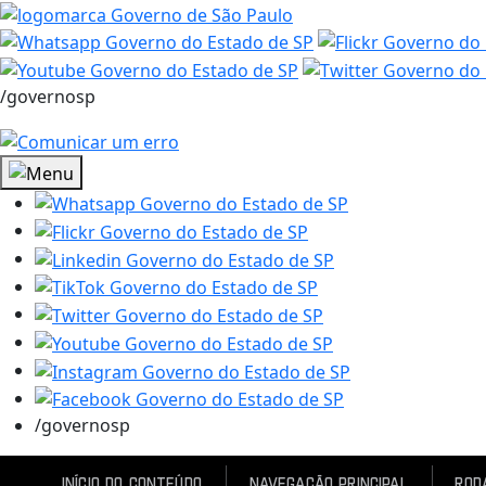
/governosp
/governosp
Início do conteúdo
Navegação Principal
Rod