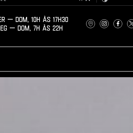
Contraste
 — dom, 10h àS 17H30
Localização
Instagram
Faceb
g — dom, 7h àS 22H