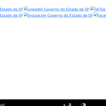
A
A
apé