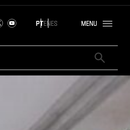
menu
PT
EN
ES
ok
Twitter X
Youtube
Buscar