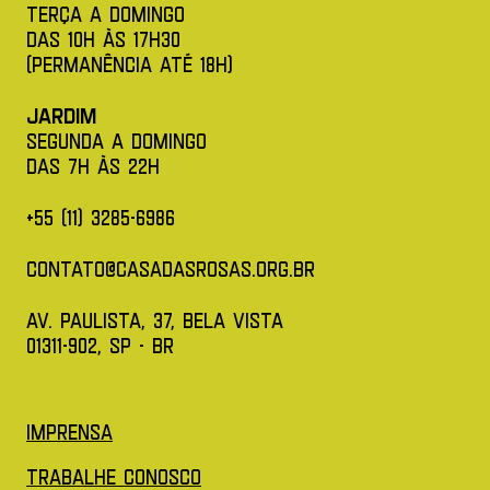
Terça a Domingo
das 10h àS 17h30
(permanência até 18h)
Jardim
Segunda a Domingo
das 7h àS 22H
+55 (11) 3285-6986
contato@casadasrosas.org.br
av. paulista, 37, bela vista
01311-902, SP - BR
(Abre em nova aba)
Imprensa
(Abre em nova aba)
Trabalhe conosco