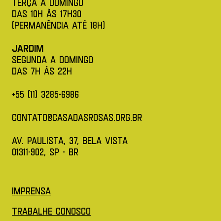
Terça a Domingo
das 10h àS 17h30
(permanência até 18h)
Jardim
Segunda a Domingo
das 7h àS 22H
+55 (11) 3285-6986
contato@casadasrosas.org.br
av. paulista, 37, bela vista
01311-902, SP - BR
(Abre em nova aba)
Imprensa
(Abre em nova aba)
Trabalhe conosco