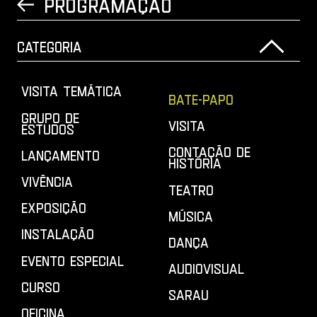
Programação
Voltar para a página anterior
Categoria
Visita Temática
Bate-papo
Grupo de
Visita
Estudos
Contação de
Lançamento
História
Vivência
Teatro
Exposição
Música
Instalação
Dança
Evento especial
Audiovisual
Curso
Sarau
Oficina